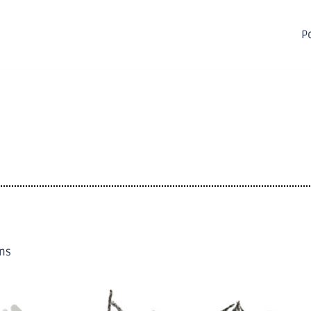
Po
ons