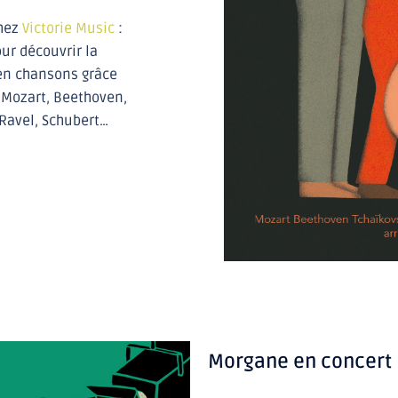
hez
Victorie Music
:
ur découvrir la
en chansons grâce
 Mozart, Beethoven,
, Ravel, Schubert…
Morgane en concert