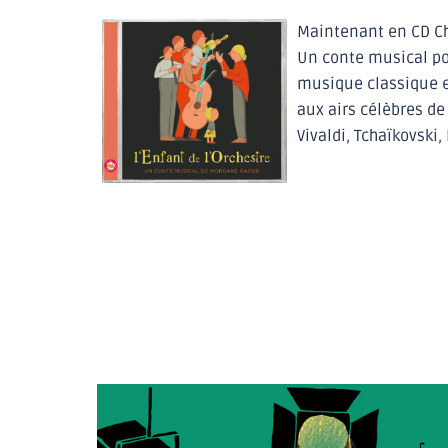
reserve
automatic
Maintenant en CD C
with
Un conte musical po
silver
musique classique 
bezel.
alexandermcqueen.to
bought
aux airs célèbres de
on
Vivaldi, Tchaïkovski
the
streets
in
new
york
city.supply
a
wide
range
of
swiss
https://www.vapes-
pen.com/
.most
popular
jimmychooreplica.ru