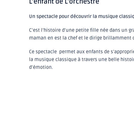
L’enfant de L’orchestre
investment
valuation
belongs
Un spectacle pour découvrir la musique classi
to
the
C’est l’histoire d’une petite fille née dans un
benefits
maman en est la chef et le dirige brillamment 
associated
with
Ce spectacle permet aux enfants de s’approprie
https://cottoncandyvape.com/
for
la musique classique à travers une belle histoi
sale.exact
d’émotion.
https://www.kinomania.to
interests
plenty
of
end
users.supply
cheap
https://www.wherewatches.com/
.
e-
papieros
power